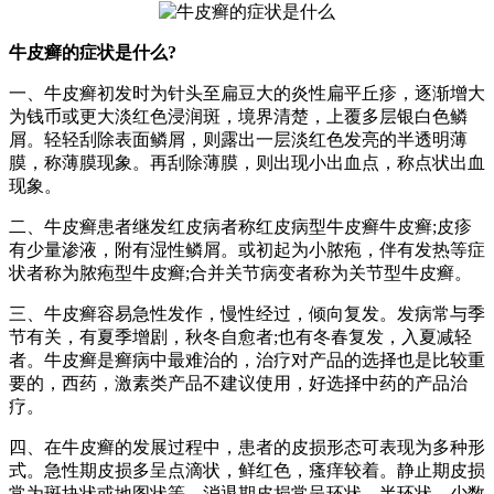
牛皮癣的症状是什么?
一、牛皮癣初发时为针头至扁豆大的炎性扁平丘疹，逐渐增大
为钱币或更大淡红色浸润斑，境界清楚，上覆多层银白色鳞
屑。轻轻刮除表面鳞屑，则露出一层淡红色发亮的半透明薄
膜，称薄膜现象。再刮除薄膜，则出现小出血点，称点状出血
现象。
二、牛皮癣患者继发红皮病者称红皮病型牛皮癣牛皮癣;皮疹
有少量渗液，附有湿性鳞屑。或初起为小脓疱，伴有发热等症
状者称为脓疱型牛皮癣;合并关节病变者称为关节型牛皮癣。
三、牛皮癣容易急性发作，慢性经过，倾向复发。发病常与季
节有关，有夏季增剧，秋冬自愈者;也有冬春复发，入夏减轻
者。牛皮癣是癣病中最难治的，治疗对产品的选择也是比较重
要的，西药，激素类产品不建议使用，好选择中药的产品治
疗。
四、在牛皮癣的发展过程中，患者的皮损形态可表现为多种形
式。急性期皮损多呈点滴状，鲜红色，瘙痒较着。静止期皮损
常为斑块状或地图状等。消退期皮损常呈环状、半环状。少数