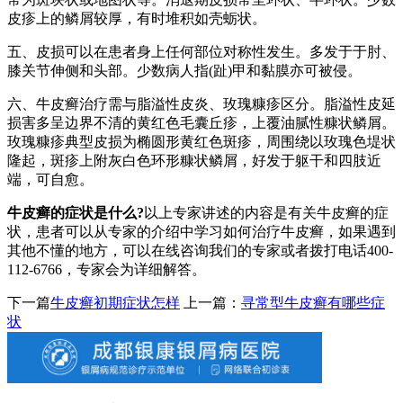
皮疹上的鳞屑较厚，有时堆积如壳蛎状。
五、皮损可以在患者身上任何部位对称性发生。多发于于肘、
膝关节伸侧和头部。少数病人指(趾)甲和黏膜亦可被侵。
六、牛皮癣治疗需与脂溢性皮炎、玫瑰糠疹区分。脂溢性皮延
损害多呈边界不清的黄红色毛囊丘疹，上覆油腻性糠状鳞屑。
玫瑰糠疹典型皮损为椭圆形黄红色斑疹，周围绕以玫瑰色堤状
隆起，斑疹上附灰白色环形糠状鳞屑，好发于躯干和四肢近
端，可自愈。
牛皮癣的症状是什么?
以上专家讲述的内容是有关牛皮癣的症
状，患者可以从专家的介绍中学习如何治疗牛皮癣，如果遇到
其他不懂的地方，可以在线咨询我们的专家或者拨打电话400-
112-6766，专家会为详细解答。
下一篇
牛皮癣初期症状怎样
上一篇：
寻常型牛皮癣有哪些症
状