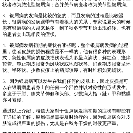
状者称为脓疱型银屑病；合并关节病变者称为关节型银屑病。
3、银屑病的发病是比较的急的，而且发病的过程是比较漫
长，银屑病的发病跟季节有着很大的关系，专家说夏天的时候
患有银屑病的人越来越多，到了秋冬季节开始出现好转。也有
的患者会出现相反的症状。
4、银屑病发病初期的症状有哪些呢，整个银屑病发病的过程
里，患者皮肤的损伤程度是不一样的，他有很多种的表现形
式，急性银屑病的皮肤损伤表现为多呈点滴状，鲜红色，瘙痒
较着。静止期皮损常为斑块状或地图状等。消退期皮损常呈环
状、半环状。少数皮疹上的鳞屑较厚，有时堆积如壳蛎状。
5、因为银屑病可以发生在我们任何的皮肤上，因此皮损是可
以在银屑病患者身上的任何一个部位并以对称性的形式发生。
多发于于肘、膝关节伸侧和头部。少数病人指（趾）甲和黏膜
亦可被侵。
通过以上介绍，相信大家对于银屑病发病初期的症状有哪些有
了详细的了解，银屑病是需要及时治疗的，因为银屑病会对皮
肤造成很严重的损伤，尤其是在秋冬干燥的时候更严重。