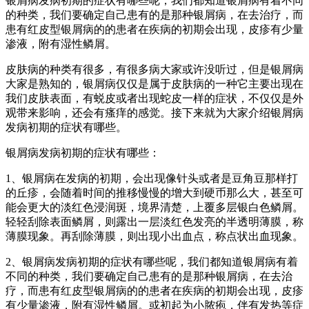
银屑病发病初期的症状有哪些呢，我们都知道银屑病有着不同
的种类，我们要确定自己患有的是那种银屑病，在去治疗，而
患有红皮型银屑病的的患者在疾病的初期会出现，皮疹有少量
渗液，附有湿性鳞屑。
皮肤病的种类有很多，有很多病大家或许没听过，但是银屑病
大家是熟知的，银屑病仅仅是属于皮肤病的一种它主要出现在
我们皮肤表面，有蜕皮或者出现蛇皮一样的症状，不仅仅是外
观带来影响，还会有瘙痒的感觉。接下来就为大家介绍银屑病
发病初期的症状有哪些。
银屑病发病初期的症状有哪些：
1、银屑病在发病的初期，会出现像针头或者是豆角豆那样打
的丘疹，会随着时间的推移慢慢的增大到硬币那么大，甚至可
能会更大的淡红色浸润斑，境界清楚，上覆多层银白色鳞屑。
轻轻刮除表面鳞屑，则露出一层淡红色发亮的半透明薄膜，称
薄膜现象。再刮除薄膜，则出现小出血点，称点状出血现象。
2、银屑病发病初期的症状有哪些呢，我们都知道银屑病有着
不同的种类，我们要确定自己患有的是那种银屑病，在去治
疗，而患有红皮型银屑病的的患者在疾病的初期会出现，皮疹
有少量渗液，附有湿性鳞屑。或初起为小脓疱，伴有发热等症