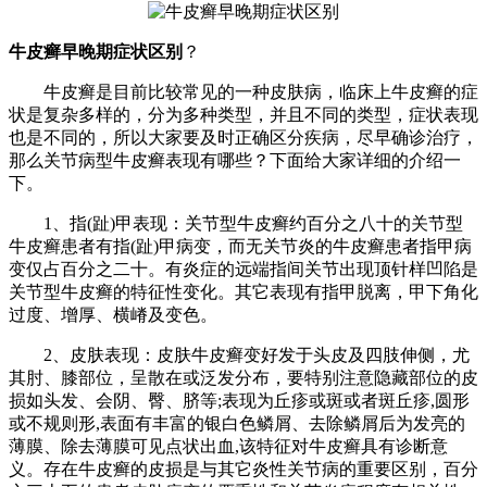
牛皮癣早晚期症状区别
？
牛皮癣是目前比较常见的一种皮肤病，临床上牛皮癣的症
状是复杂多样的，分为多种类型，并且不同的类型，症状表现
也是不同的，所以大家要及时正确区分疾病，尽早确诊治疗，
那么关节病型牛皮癣表现有哪些？下面给大家详细的介绍一
下。
1、指(趾)甲表现：关节型牛皮癣约百分之八十的关节型
牛皮癣患者有指(趾)甲病变，而无关节炎的牛皮癣患者指甲病
变仅占百分之二十。有炎症的远端指间关节出现顶针样凹陷是
关节型牛皮癣的特征性变化。其它表现有指甲脱离，甲下角化
过度、增厚、横嵴及变色。
2、皮肤表现：皮肤牛皮癣变好发于头皮及四肢伸侧，尤
其肘、膝部位，呈散在或泛发分布，要特别注意隐藏部位的皮
损如头发、会阴、臀、脐等;表现为丘疹或斑或者斑丘疹,圆形
或不规则形,表面有丰富的银白色鳞屑、去除鳞屑后为发亮的
薄膜、除去薄膜可见点状出血,该特征对牛皮癣具有诊断意
义。存在牛皮癣的皮损是与其它炎性关节病的重要区别，百分