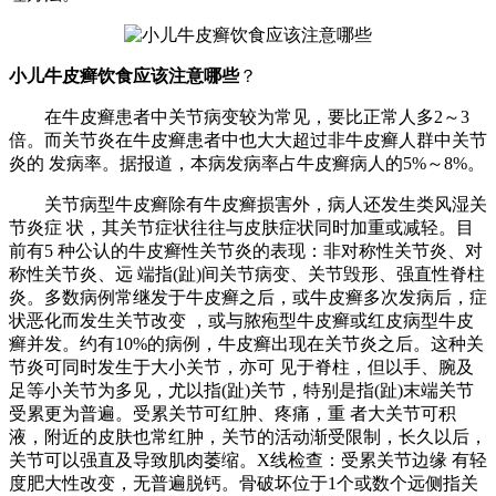
小儿牛皮癣饮食应该注意哪些
？
在牛皮癣患者中关节病变较为常见，要比正常人多2～3
倍。而关节炎在牛皮癣患者中也大大超过非牛皮癣人群中关节
炎的 发病率。据报道，本病发病率占牛皮癣病人的5%～8%。
关节病型牛皮癣除有牛皮癣损害外，病人还发生类风湿关
节炎症 状，其关节症状往往与皮肤症状同时加重或减轻。目
前有5 种公认的牛皮癣性关节炎的表现：非对称性关节炎、对
称性关节炎、远 端指(趾)间关节病变、关节毁形、强直性脊柱
炎。多数病例常继发于牛皮癣之后，或牛皮癣多次发病后，症
状恶化而发生关节改变 ，或与脓疱型牛皮癣或红皮病型牛皮
癣并发。约有10%的病例，牛皮癣出现在关节炎之后。这种关
节炎可同时发生于大小关节，亦可 见于脊柱，但以手、腕及
足等小关节为多见，尤以指(趾)关节，特别是指(趾)末端关节
受累更为普遍。受累关节可红肿、疼痛，重 者大关节可积
液，附近的皮肤也常红肿，关节的活动渐受限制，长久以后，
关节可以强直及导致肌肉萎缩。X线检查：受累关节边缘 有轻
度肥大性改变，无普遍脱钙。骨破坏位于1个或数个远侧指关