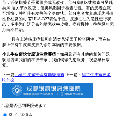
节，近侧指关节受累很少或无改变。部分病例X线检查可呈现
类风 湿关节炎改变，但类风湿因子检查阴性。有的患者血沉
可增快，并可伴有发热等全身症状。部分患者尤其表现为强直
性脊柱炎的可 有HLA-B27表达阳性。皮疹往往为急性进行状
态，多半为广泛分布的蛎壳状牛皮癣。病程慢性，往往经年累
月而不易治。
具有上述临床症状和血清类风湿因子检查阴性，而在皮
肤上伴有牛皮癣皮损为诊断本病的主要依据。
小儿牛皮癣饮食应该注意哪些
？如果您还有其他的相关问题，
欢迎咨询我们的在线专家，我们竭诚为您服务，祝您早日康
复。
下一篇
儿童牛皮癣护理有哪些措施
上一篇：
得了牛皮癣要多
吃什么
1.您是否已到医院确诊？
是
还没有