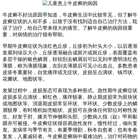
牛皮癣不好治原因早知道，牛皮癣生活中比较常见，但了解牛
皮癣症状的人却不多，以致于没有找到适合自己治疗方法，耽
误了治疗，给自己带来很大的痛苦。了解牛皮癣的病因很重
要，对病情的治疗很有帮助。
早期牛皮癣症状为淡红色丘疹，丘疹初为针头大小，以后逐渐
发展到绿豆大小，丘疹逐渐融合成斑片或斑丘疹，表面覆盖有
多层干燥的银色鳞屑，轻轻刮去鳞屑后可以见到半透明淡红色
薄膜，称为薄膜现象，在刮去薄膜后可见小出血点。多数患者
皮疹冬重夏轻，自觉瘙痒或无症状。皮损呈点滴状、钱币状、
花瓣状、地图状等。
发展过程中，皮损形态可表现为多种形式。急性期牛皮癣症状
皮损多呈点滴状，鲜红色，瘙痒较著。静止期皮损常为斑块状
或地图状等。消退期皮损常呈环状、半环状。少数皮疹上的鳞
屑较厚，有时堆积如壳蛎状。皮损可在身体任何部位对称性发
生。好发于肘、膝关节伸侧和头部。少数病人指（趾）甲和黏
膜亦可被侵。牛皮癣症状很容易急性发作，慢性经过，倾向复
发。发病常与季节有关，有夏季增剧，秋冬自愈者；也有冬春
复发，入夏减轻者。牛皮癣是癣病中最难治的，治疗对药物的