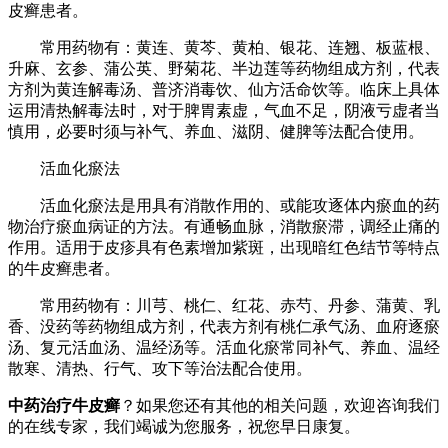
皮癣患者。
常用药物有：黄连、黄芩、黄柏、银花、连翘、板蓝根、
升麻、玄参、蒲公英、野菊花、半边莲等药物组成方剂，代表
方剂为黄连解毒汤、普济消毒饮、仙方活命饮等。临床上具体
运用清热解毒法时，对于脾胃素虚，气血不足，阴液亏虚者当
慎用，必要时须与补气、养血、滋阴、健脾等法配合使用。
活血化瘀法
活血化瘀法是用具有消散作用的、或能攻逐体内瘀血的药
物治疗瘀血病证的方法。有通畅血脉，消散瘀滞，调经止痛的
作用。适用于皮疹具有色素增加紫斑，出现暗红色结节等特点
的牛皮癣患者。
常用药物有：川芎、桃仁、红花、赤芍、丹参、蒲黄、乳
香、没药等药物组成方剂，代表方剂有桃仁承气汤、血府逐瘀
汤、复元活血汤、温经汤等。活血化瘀常同补气、养血、温经
散寒、清热、行气、攻下等治法配合使用。
中药治疗牛皮癣
？如果您还有其他的相关问题，欢迎咨询我们
的在线专家，我们竭诚为您服务，祝您早日康复。