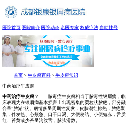
医院首页
医院简介
医院动态
名医专家
权威疗法
自助挂号
首页
>
牛皮癣百科
>
牛皮癣常识
中药治疗牛皮癣
中药治疗牛皮癣
？ 脓毒症牛皮癣相当于脓毒性银屑病，临
床表现为在银屑病基本损害上出现密集的粟粒状脓疤，部分融
合呈“脓湖”状。病情多呈周期性复发，皮肤潮红掀热，脓疤聚
集，伴发热、心烦急、口干口渴、大便秘结、小便短赤，舌质
红、苔黄或少苔呈沟纹舌，脉弦滑数。