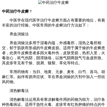
中药治疗牛皮癣
？
中医学在现代医学治疗牛皮癣方面占有重要的地位，有着
丰富的治疗经验。中医常用的牛皮癣治疗方法如下：
养血润燥法
养血润燥法多用于湿毒内蕴，外感毒邪，湿热之毒邪相
交，郁于肌肤而形成的牛皮癣皮损。适用于属于燥的牛皮癣患
者，此类牛皮癣患者多因火毒外伤，皮肤受损，热邪入里，火
毒攻心，耗气伤阴，阴滞脉络，以致气阴两脱气亏血虚所致。
其皮疹常见有干燥、脱屑、皲裂、革化等特点。
常用药物有：当归、地黄、元参、麦冬、白芍、首乌、胡
麻仁等。如伴有抓痒症状、常在养血润燥的方剂中加入一些祛
风药物。
清热解毒法
清热解毒法运用具有寒凉解毒作用的药物为组方，治疗各
种热毒病证。适用于急性火毒、皮疹常有红热肿痛的特点的牛