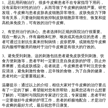
1、忌乱用药物治疗。很多牛皮癣患者不在专家指导下用药，
没有采取针对性的治疗，从而导致了牛皮癣的病情严重。研究
发现，牛皮癣与患者皮肤表皮细胞异常增生、皮肤免疫力下降
等有关系，只要做到能有效抑制皮肤细胞异常增生、恢复和提
高机体免疫力，可有效的治疗牛皮癣。
2、有坚持治疗的决心。患者选择到正规的医院治疗很重要。
现在一般认为，伴有扁桃体红肿、喉炎或其他炎症的患者，患
者可通过注射抗生素来控制病情；皮疹肥厚、或脓疱型牛皮癣
应内服维甲酸类药物对于治疗牛皮癣是有很大的疗效的。
3、避免受到刺激。这的刺激包括患者避免皮肤受到刺激、饮
食方便刺激等，患者平时一定要注意自身皮肤的护理，防止外
界摩擦，造成皮肤感染，在者就是，牛皮癣患者平时注意饮食
应清淡，避免刺激性食物，忌辛辣的食物，为了自身的健康，
患者对此一定要重视起来。
温馨提示：通过以上的介绍，相信大家对于牛皮癣的治疗要点
有了一定的了解，希望能对您有所帮助，如果您还有什么想要
了解的，可随时与我院的专家进行交流，专家提醒，患者平时
一定要做好牛皮癣的护理工作，患者的积极地配合，才是治疗
牛皮癣的最好方式，最后祝您早日康复。