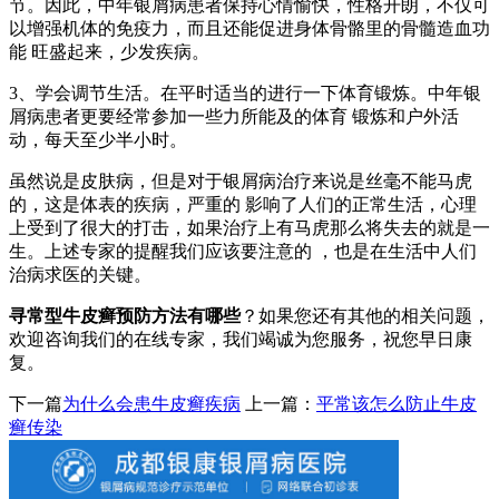
节。因此，中年银屑病患者保持心情愉快，性格开朗，不仅可
以增强机体的免疫力，而且还能促进身体骨骼里的骨髓造血功
能 旺盛起来，少发疾病。
3、学会调节生活。在平时适当的进行一下体育锻炼。中年银
屑病患者更要经常参加一些力所能及的体育 锻炼和户外活
动，每天至少半小时。
虽然说是皮肤病，但是对于银屑病治疗来说是丝毫不能马虎
的，这是体表的疾病，严重的 影响了人们的正常生活，心理
上受到了很大的打击，如果治疗上有马虎那么将失去的就是一
生。上述专家的提醒我们应该要注意的 ，也是在生活中人们
治病求医的关键。
寻常型牛皮癣预防方法有哪些
？如果您还有其他的相关问题，
欢迎咨询我们的在线专家，我们竭诚为您服务，祝您早日康
复。
下一篇
为什么会患牛皮癣疾病
上一篇：
平常该怎么防止牛皮
癣传染