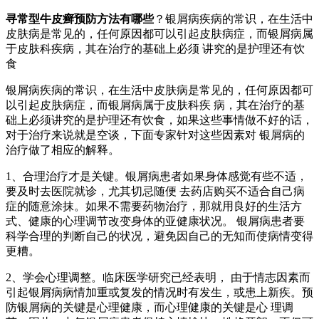
寻常型牛皮癣预防方法有哪些
？银屑病疾病的常识，在生活中
皮肤病是常见的，任何原因都可以引起皮肤病症，而银屑病属
于皮肤科疾病，其在治疗的基础上必须 讲究的是护理还有饮
食
银屑病疾病的常识，在生活中皮肤病是常见的，任何原因都可
以引起皮肤病症，而银屑病属于皮肤科疾 病，其在治疗的基
础上必须讲究的是护理还有饮食，如果这些事情做不好的话，
对于治疗来说就是空谈，下面专家针对这些因素对 银屑病的
治疗做了相应的解释。
1、合理治疗才是关键。银屑病患者如果身体感觉有些不适，
要及时去医院就诊，尤其切忌随便 去药店购买不适合自己病
症的随意涂抹。如果不需要药物治疗，那就用良好的生活方
式、健康的心理调节改变身体的亚健康状况。 银屑病患者要
科学合理的判断自己的状况，避免因自己的无知而使病情变得
更糟。
2、学会心理调整。临床医学研究已经表明， 由于情志因素而
引起银屑病病情加重或复发的情况时有发生，或患上新疾。预
防银屑病的关键是心理健康，而心理健康的关键是心 理调